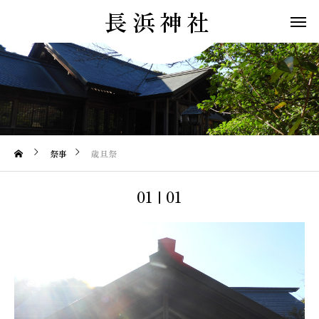
長浜神社
祭事
歳旦祭
01
01