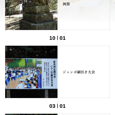
例祭
10
01
ジャンボ綱引き大会
03
01